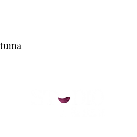
htuma
helsinki@paintparty.fi
/
info@paintparty.fi
©2024 by Good Vibes Finland Oy