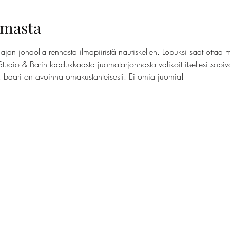
umasta
jan johdolla rennosta ilmapiiristä nautiskellen. Lopuksi saat ottaa 
Studio & Barin laadukkaasta juomatarjonnasta valikoit itsellesi sopi
t, baari on avoinna omakustanteisesti. Ei omia juomia!