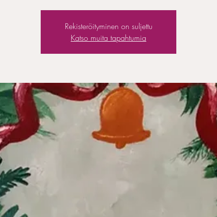
Rekisteröityminen on suljettu
Katso muita tapahtumia