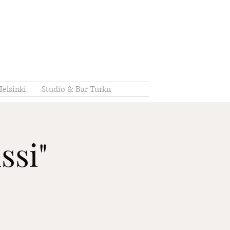
elsinki
Studio & Bar Turku
ssi"