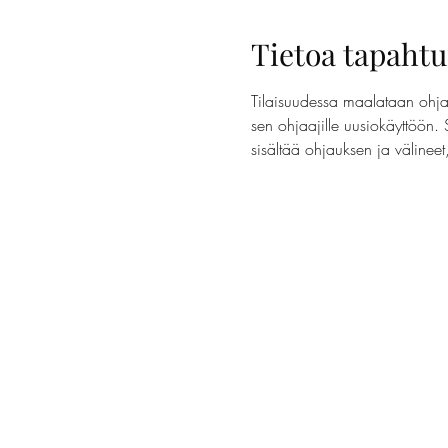
Tietoa tapaht
Tilaisuudessa maalataan ohjaa
sen ohjaajille uusiokäyttöön. 
sisältää ohjauksen ja välinee