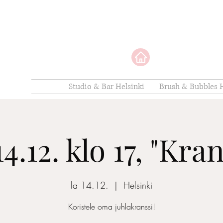
Studio & Bar Helsinki
Brush & Bubbles H
14.12. klo 17, "Kran
la 14.12.
  |  
Helsinki
Koristele oma juhlakranssi!