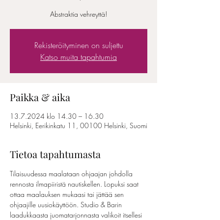
Abstraktia vehreyttä!
Rekisteröityminen on suljettu
Katso muita tapahtumia
Paikka & aika
13.7.2024 klo 14.30 – 16.30
Helsinki, Eerikinkatu 11, 00100 Helsinki, Suomi
Tietoa tapahtumasta
Tilaisuudessa maalataan ohjaajan johdolla 
rennosta ilmapiiristä nautiskellen. Lopuksi saat 
ottaa maalauksen mukaasi tai jättää sen 
ohjaajille uusiokäyttöön. Studio & Barin 
laadukkaasta juomatarjonnasta valikoit itsellesi 