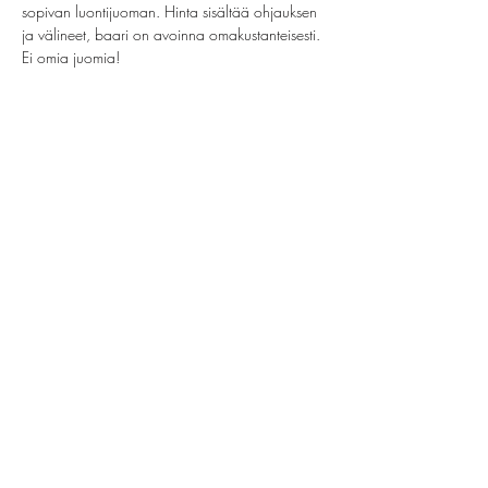
sopivan luontijuoman. Hinta sisältää ohjauksen 
ja välineet, baari on avoinna omakustanteisesti. 
Ei omia juomia!
Jaa tämä tapahtuma
helsinki@paintparty.fi
/
info@paintparty.fi
©2024 by Good Vibes Finland Oy