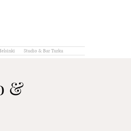
elsinki
Studio & Bar Turku
io &