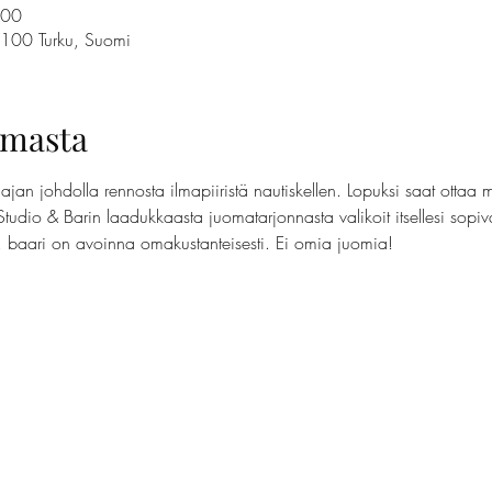
.00
0100 Turku, Suomi
umasta
jan johdolla rennosta ilmapiiristä nautiskellen. Lopuksi saat ottaa 
Studio & Barin laadukkaasta juomatarjonnasta valikoit itsellesi sopi
t, baari on avoinna omakustanteisesti. Ei omia juomia!