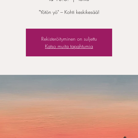
"Yötön yö" – Kohti keskikesää!
Rekisteröityminen on suljettu
Katso muita tapahtumia