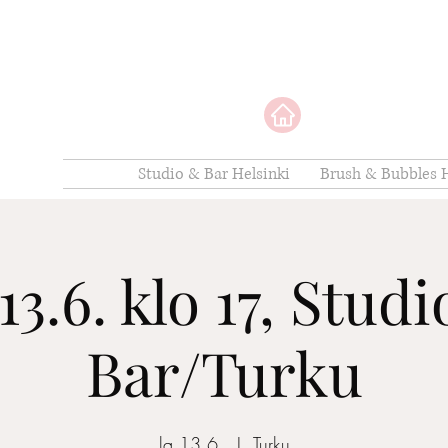
Studio & Bar Helsinki
Brush & Bubbles H
13.6. klo 17, Stud
Bar/Turku
la 13.6.
  |  
Turku