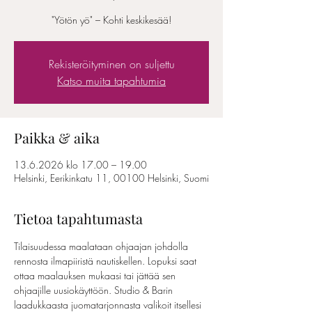
"Yötön yö" – Kohti keskikesää!
Rekisteröityminen on suljettu
Katso muita tapahtumia
Paikka & aika
13.6.2026 klo 17.00 – 19.00
Helsinki, Eerikinkatu 11, 00100 Helsinki, Suomi
Tietoa tapahtumasta
Tilaisuudessa maalataan ohjaajan johdolla 
rennosta ilmapiiristä nautiskellen. Lopuksi saat 
ottaa maalauksen mukaasi tai jättää sen 
ohjaajille uusiokäyttöön. Studio & Barin 
laadukkaasta juomatarjonnasta valikoit itsellesi 