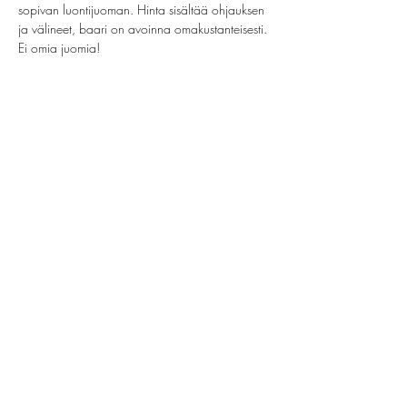
sopivan luontijuoman. Hinta sisältää ohjauksen 
ja välineet, baari on avoinna omakustanteisesti. 
Ei omia juomia!
Jaa tämä tapahtuma
helsinki@paintparty.fi
/
info@paintparty.fi
©2024 by Good Vibes Finland Oy