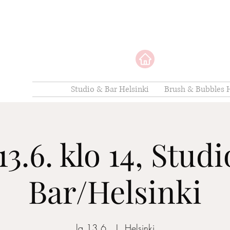
Studio & Bar Helsinki
Brush & Bubbles H
13.6. klo 14, Stud
Bar/Helsinki
la 13.6.
  |  
Helsinki