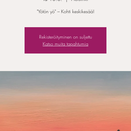
"Yötön yö" – Kohti keskikesää!
Rekisteröityminen on suljettu
Katso muita tapahtumia