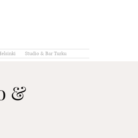
elsinki
Studio & Bar Turku
io &