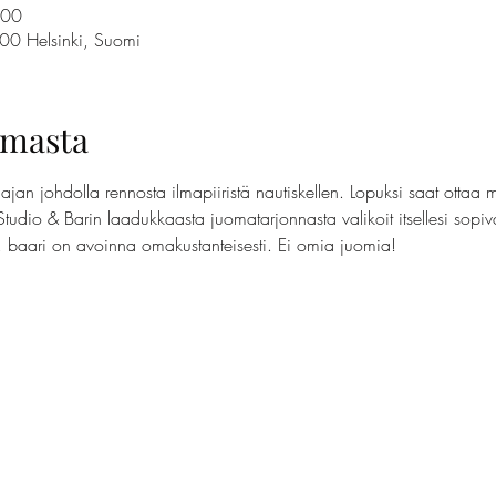
.00
100 Helsinki, Suomi
umasta
jan johdolla rennosta ilmapiiristä nautiskellen. Lopuksi saat ottaa 
Studio & Barin laadukkaasta juomatarjonnasta valikoit itsellesi sopi
t, baari on avoinna omakustanteisesti. Ei omia juomia!