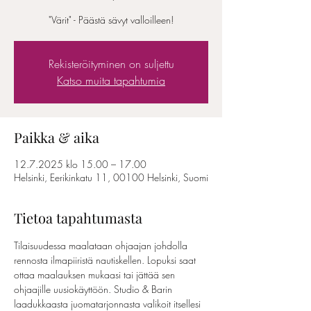
"Värit" - Päästä sävyt valloilleen!
Rekisteröityminen on suljettu
Katso muita tapahtumia
Paikka & aika
12.7.2025 klo 15.00 – 17.00
Helsinki, Eerikinkatu 11, 00100 Helsinki, Suomi
Tietoa tapahtumasta
Tilaisuudessa maalataan ohjaajan johdolla 
rennosta ilmapiiristä nautiskellen. Lopuksi saat 
ottaa maalauksen mukaasi tai jättää sen 
ohjaajille uusiokäyttöön. Studio & Barin 
laadukkaasta juomatarjonnasta valikoit itsellesi 