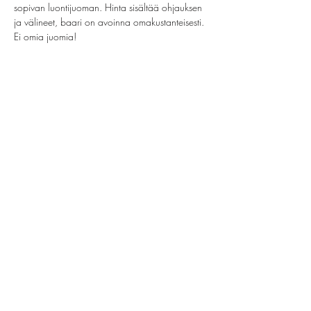
sopivan luontijuoman. Hinta sisältää ohjauksen 
ja välineet, baari on avoinna omakustanteisesti. 
Ei omia juomia!
Jaa tämä tapahtuma
helsinki@paintparty.fi
/
info@paintparty.fi
©2024 by Good Vibes Finland Oy