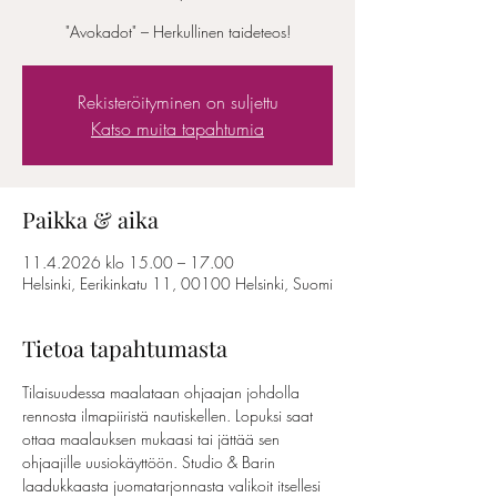
"Avokadot" – Herkullinen taideteos!
Rekisteröityminen on suljettu
Katso muita tapahtumia
Paikka & aika
11.4.2026 klo 15.00 – 17.00
Helsinki, Eerikinkatu 11, 00100 Helsinki, Suomi
Tietoa tapahtumasta
Tilaisuudessa maalataan ohjaajan johdolla 
rennosta ilmapiiristä nautiskellen. Lopuksi saat 
ottaa maalauksen mukaasi tai jättää sen 
ohjaajille uusiokäyttöön. Studio & Barin 
laadukkaasta juomatarjonnasta valikoit itsellesi 