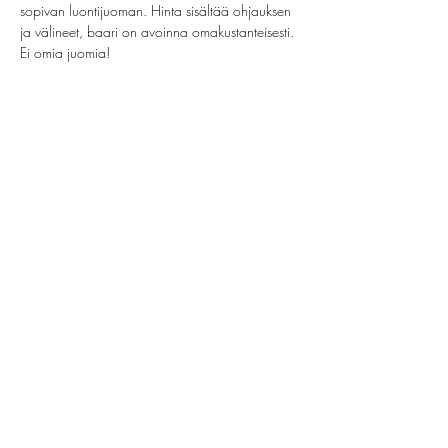
sopivan luontijuoman. Hinta sisältää ohjauksen 
ja välineet, baari on avoinna omakustanteisesti. 
Ei omia juomia!
Jaa tämä tapahtuma
helsinki@paintparty.fi
/
info@paintparty.fi
©2024 by Good Vibes Finland Oy