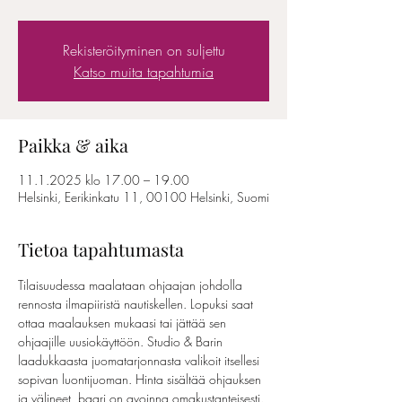
Rekisteröityminen on suljettu
Katso muita tapahtumia
Paikka & aika
11.1.2025 klo 17.00 – 19.00
Helsinki, Eerikinkatu 11, 00100 Helsinki, Suomi
Tietoa tapahtumasta
Tilaisuudessa maalataan ohjaajan johdolla 
rennosta ilmapiiristä nautiskellen. Lopuksi saat 
ottaa maalauksen mukaasi tai jättää sen 
ohjaajille uusiokäyttöön. Studio & Barin 
laadukkaasta juomatarjonnasta valikoit itsellesi 
sopivan luontijuoman. Hinta sisältää ohjauksen 
ja välineet, baari on avoinna omakustanteisesti. 