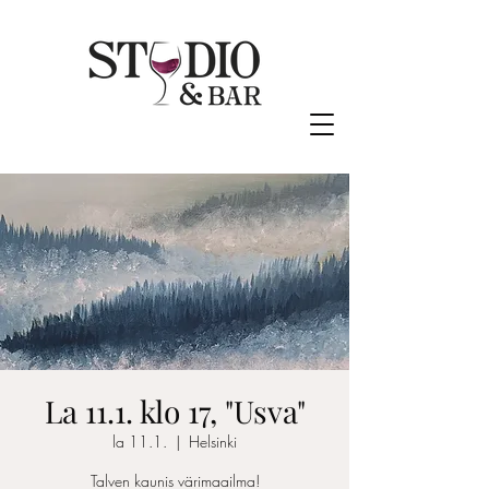
La 11.1. klo 17, "Usva"
la 11.1.
  |  
Helsinki
Talven kaunis värimaailma!