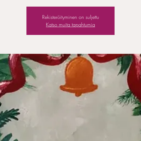
Rekisteröityminen on suljettu
Katso muita tapahtumia