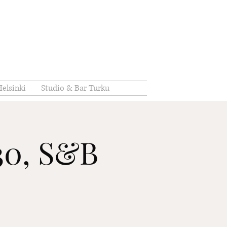
elsinki
Studio & Bar Turku
:30, S&B