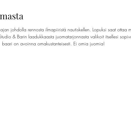
umasta
jan johdolla rennosta ilmapiiristä nautiskellen. Lopuksi saat ottaa 
Studio & Barin laadukkaasta juomatarjonnasta valikoit itsellesi sopi
t, baari on avoinna omakustanteisesti. Ei omia juomia!