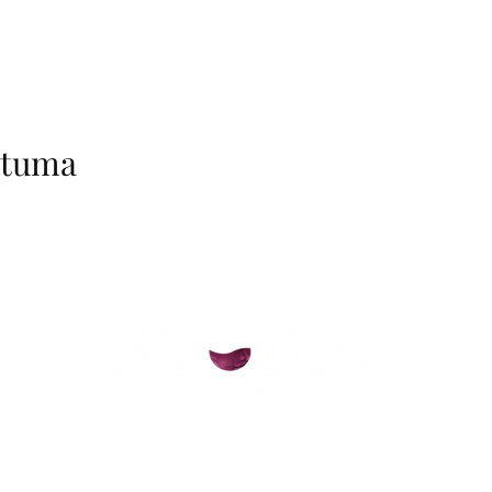
htuma
helsinki@paintparty.fi
/
info@paintparty.fi
©2024 by Good Vibes Finland Oy