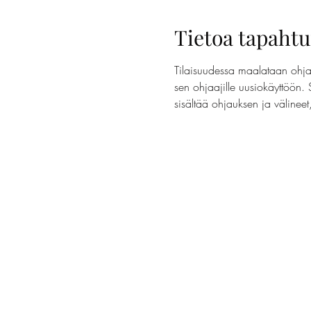
Tietoa tapaht
Tilaisuudessa maalataan ohjaa
sen ohjaajille uusiokäyttöön. 
sisältää ohjauksen ja välinee