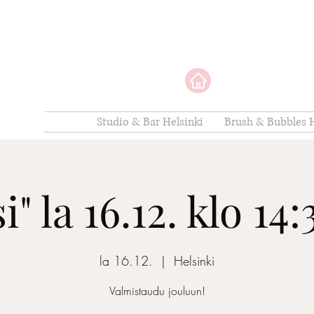
Studio & Bar Helsinki
Brush & Bubbles H
i" la 16.12. klo 14
la 16.12.
  |  
Helsinki
Valmistaudu jouluun!