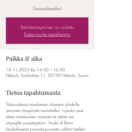
Sisustusklassikko!
Rekisteröityminen on suljettu
Katso muita tapahtumia
Paikka & aika
18.11.2023 klo 14.00 – 16.00
Helsinki, Eerikinkatu 11, 00100 Helsinki, Suomi
Tietoa tapahtumasta
Tilaisuudessa maalataan ohjaajan johdolla 
rennosta ilmapiiristä nautiskellen. Lopuksi saat 
ottaa maalauksen mukaasi tai jättää sen 
ohjaajille uusiokäyttöön. Studio & Barin 
laadukkaasta juomatarjonnasta valikoit itsellesi 