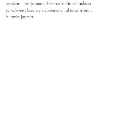
sopivan luontijuoman. Hinta sisältää ohjauksen 
ja välineet, baari on avoinna omakustanteisesti. 
Ei omia juomia!
Jaa tämä tapahtuma
helsinki@paintparty.fi
/
info@paintparty.fi
©2024 by Good Vibes Finland Oy