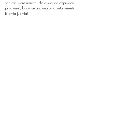
sopivan luontijuoman. Hinta sisältää ohjauksen 
ja välineet, baari on avoinna omakustanteisesti. 
Ei omia juomia!
Jaa tämä tapahtuma
helsinki@paintparty.fi
/
info@paintparty.fi
©2024 by Good Vibes Finland Oy