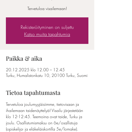
Tervetuloa visailemaan!
Rekisteröityminen on suljettu
Katso muita tapahtumia
Paikka & aika
20.12.2025 klo 12.00 – 12.45
Turku, Humalistonkatu 10, 20100 Turku, Suomi
Tietoa tapahtumasta
Tervetuloa joulumyyjäisiimme, tietovisaan ja 
ihailemaan taidenäyttelyä! Visailu järjestetään 
klo 12-12:45. Teemoina ovat taide, Turku ja 
joulu. Osallistumismaksu on 6e/osallistuja 
(opiskelija- ja eläkeläiskortilla 5e/lomake). 