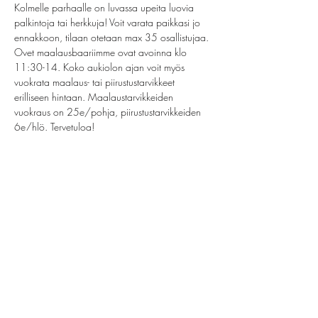
Kolmelle parhaalle on luvassa upeita luovia 
palkintoja tai herkkuja! Voit varata paikkasi jo 
ennakkoon, tilaan otetaan max 35 osallistujaa. 
Ovet maalausbaariimme ovat avoinna klo 
11:30-14. Koko aukiolon ajan voit myös 
vuokrata maalaus- tai piirustustarvikkeet 
erilliseen hintaan. Maalaustarvikkeiden 
vuokraus on 25e/pohja, piirustustarvikkeiden 
6e/hlö. Tervetuloa!
 Baari on avoinna omakustanteisesti. Ei omia 
juomia!
Jaa tämä tapahtuma