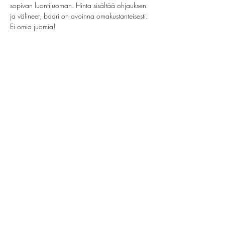
sopivan luontijuoman. Hinta sisältää ohjauksen 
ja välineet, baari on avoinna omakustanteisesti. 
Ei omia juomia!
Jaa tämä tapahtuma
helsinki@paintparty.fi
/
info@paintparty.fi
©2024 by Good Vibes Finland Oy