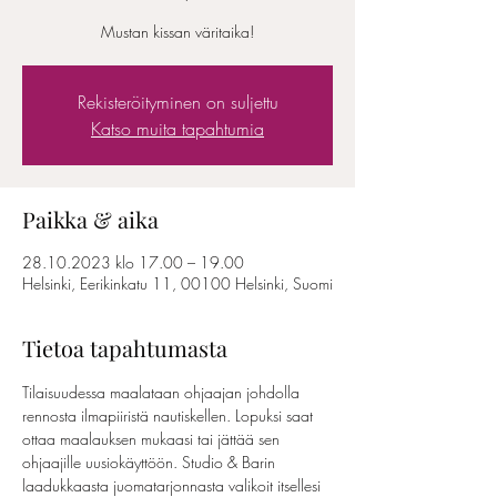
Mustan kissan väritaika!
Rekisteröityminen on suljettu
Katso muita tapahtumia
Paikka & aika
28.10.2023 klo 17.00 – 19.00
Helsinki, Eerikinkatu 11, 00100 Helsinki, Suomi
Tietoa tapahtumasta
Tilaisuudessa maalataan ohjaajan johdolla 
rennosta ilmapiiristä nautiskellen. Lopuksi saat 
ottaa maalauksen mukaasi tai jättää sen 
ohjaajille uusiokäyttöön. Studio & Barin 
laadukkaasta juomatarjonnasta valikoit itsellesi 