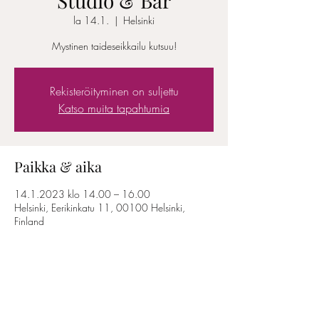
Studio & Bar
la 14.1.
  |  
Helsinki
Mystinen taideseikkailu kutsuu!
Rekisteröityminen on suljettu
Katso muita tapahtumia
Paikka & aika
14.1.2023 klo 14.00 – 16.00
Helsinki, Eerikinkatu 11, 00100 Helsinki,
Finland
Jaa tämä tapahtuma