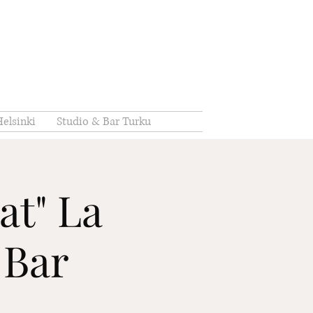
elsinki
Studio & Bar Turku
at" La
 Bar