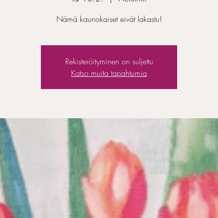
Nämä kaunokaiset eivät lakastu!
Rekisteröityminen on suljettu
Katso muita tapahtumia