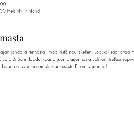
.00
00 Helsinki, Finland
umasta
jan johdolla rennosta ilmapiiristä nautiskellen. Lopuksi saat ottaa 
Studio & Barin laadukkaasta juomatarjonnasta valikoit itsellesi sopi
t, baari on avoinna omakustanteisesti. Ei omia juomia!