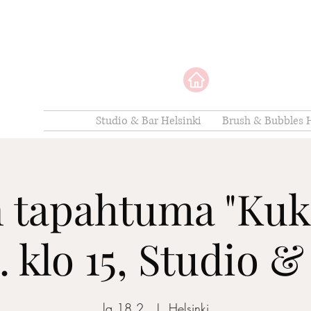
Studio & Bar Helsinki
Brush & Bubbles H
 tapahtuma "Kuk
2. klo 15, Studio &
la 18.2.
  |  
Helsinki