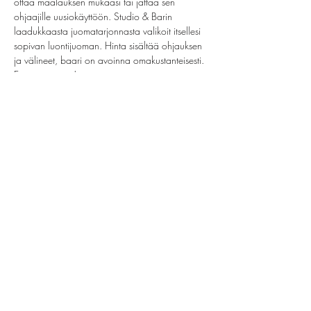
ottaa maalauksen mukaasi tai jättää sen 
ohjaajille uusiokäyttöön. Studio & Barin 
laadukkaasta juomatarjonnasta valikoit itsellesi 
sopivan luontijuoman. Hinta sisältää ohjauksen 
ja välineet, baari on avoinna omakustanteisesti. 
Ei omia juomia!
Jaa tämä tapahtuma
helsinki@paintparty.fi
/
info@paintparty.fi