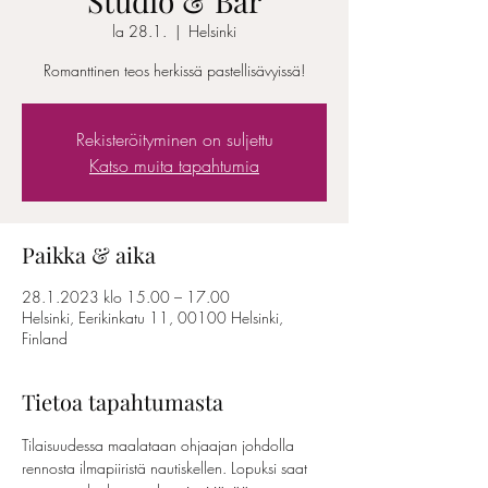
Studio & Bar
la 28.1.
  |  
Helsinki
Romanttinen teos herkissä pastellisävyissä!
Rekisteröityminen on suljettu
Katso muita tapahtumia
Paikka & aika
28.1.2023 klo 15.00 – 17.00
Helsinki, Eerikinkatu 11, 00100 Helsinki,
Finland
Tietoa tapahtumasta
Tilaisuudessa maalataan ohjaajan johdolla 
rennosta ilmapiiristä nautiskellen. Lopuksi saat 