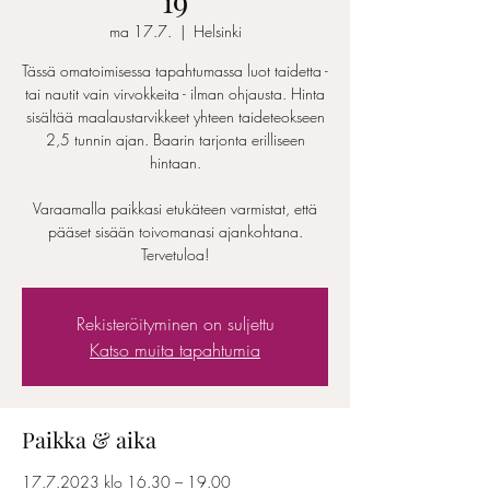
19
ma 17.7.
  |  
Helsinki
Tässä omatoimisessa tapahtumassa luot taidetta -
tai nautit vain virvokkeita - ilman ohjausta. Hinta
sisältää maalaustarvikkeet yhteen taideteokseen
2,5 tunnin ajan. Baarin tarjonta erilliseen
hintaan.
Varaamalla paikkasi etukäteen varmistat, että
pääset sisään toivomanasi ajankohtana.
Tervetuloa!
Rekisteröityminen on suljettu
Katso muita tapahtumia
Paikka & aika
17.7.2023 klo 16.30 – 19.00