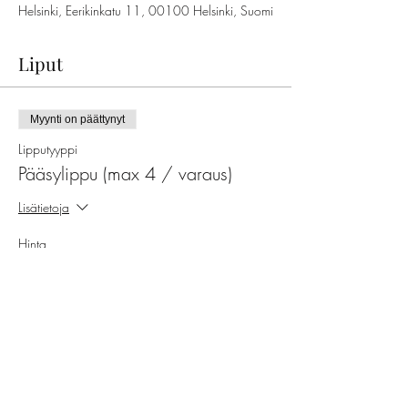
Helsinki, Eerikinkatu 11, 00100 Helsinki, Suomi
Liput
Myynti on päättynyt
Lipputyyppi
Pääsylippu (max 4 / varaus)
Lisätietoja
Hinta
29,00 €
ALV on mukana