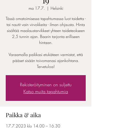
19
ma 17.7.
  |  
Helsinki
Tässä omatoimisessa tapahtumassa luot taidetta -
tai nautit vain virvokkeita - ilman ohjausta. Hinta
sisältää maalaustarvikkeet yhteen taideteokseen
2,5 tunnin ajan. Baarin tarjonta erilliseen
hintaan.
Varaamalla paikkasi etukäteen varmistat, että
pääset sisään toivomanasi ajankohtana.
Tervetuloa!
Rekisteröityminen on suljettu
Katso muita tapahtumia
Paikka & aika
17.7.2023 klo 14.00 – 16.30