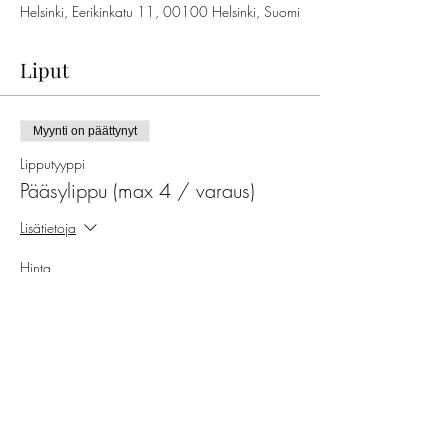
Helsinki, Eerikinkatu 11, 00100 Helsinki, Suomi
Liput
Myynti on päättynyt
Lipputyyppi
Pääsylippu (max 4 / varaus)
Lisätietoja
Hinta
29,00 €
ALV on mukana