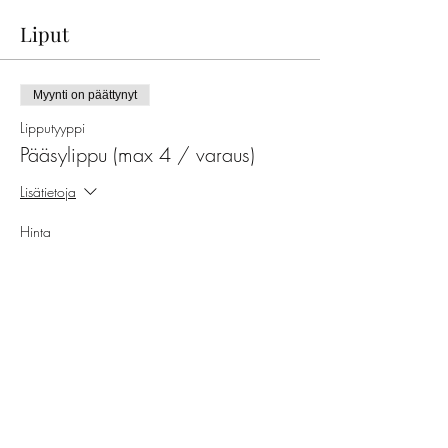
Liput
Myynti on päättynyt
Lipputyyppi
Pääsylippu (max 4 / varaus)
Lisätietoja
Hinta
29,00 €
ALV on mukana
Jaa tämä tapahtuma