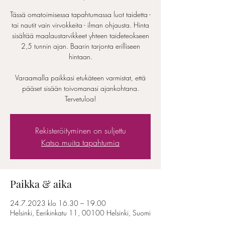
Tässä omatoimisessa tapahtumassa luot taidetta -
tai nautit vain virvokkeita - ilman ohjausta. Hinta
sisältää maalaustarvikkeet yhteen taideteokseen
2,5 tunnin ajan. Baarin tarjonta erilliseen
hintaan.
Varaamalla paikkasi etukäteen varmistat, että
pääset sisään toivomanasi ajankohtana.
Tervetuloa!
Rekisteröityminen on suljettu
Katso muita tapahtumia
Paikka & aika
24.7.2023 klo 16.30 – 19.00
Helsinki, Eerikinkatu 11, 00100 Helsinki, Suomi