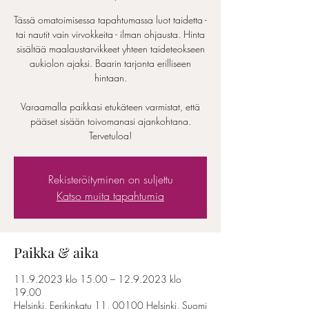
Tässä omatoimisessa tapahtumassa luot taidetta -
tai nautit vain virvokkeita - ilman ohjausta. Hinta
sisältää maalaustarvikkeet yhteen taideteokseen
aukiolon ajaksi. Baarin tarjonta erilliseen
hintaan.
Varaamalla paikkasi etukäteen varmistat, että
pääset sisään toivomanasi ajankohtana.
Tervetuloa!
Rekisteröityminen on suljettu
Katso muita tapahtumia
Paikka & aika
11.9.2023 klo 15.00 – 12.9.2023 klo
19.00
Helsinki, Eerikinkatu 11, 00100 Helsinki, Suomi