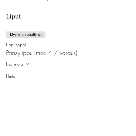
Liput
Myynti on päättynyt
Lipputyyppi
Pääsylippu (max 4 / varaus)
Lisätietoja
Hinta
29,00 €
ALV on mukana
Jaa tämä tapahtuma