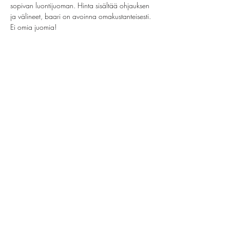
sopivan luontijuoman. Hinta sisältää ohjauksen 
ja välineet, baari on avoinna omakustanteisesti. 
Ei omia juomia!
Jaa tämä tapahtuma
helsinki@paintparty.fi
/
info@paintparty.fi
©2024 by Good Vibes Finland Oy