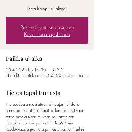
Tämä kimppu ei lakastu!
Rekisteröityminen on suljettu
Katso muita tapahtumia
Paikka & aika
05.4.2025 klo 16.30 – 18.30
Helsinki, Eerikinkatu 11, 00100 Helsinki, Suomi
Tietoa tapahtumasta
Tilaisuudessa maalataan ohjaajan johdolla 
rennosta ilmapiiristä nautiskellen. Lopuksi saat 
ottaa maalauksen mukaasi tai jättää sen 
ohjaajille uusiokäyttöön. Studio & Barin 
laadukkaasta juomatarjonnasta valikoit itsellesi 