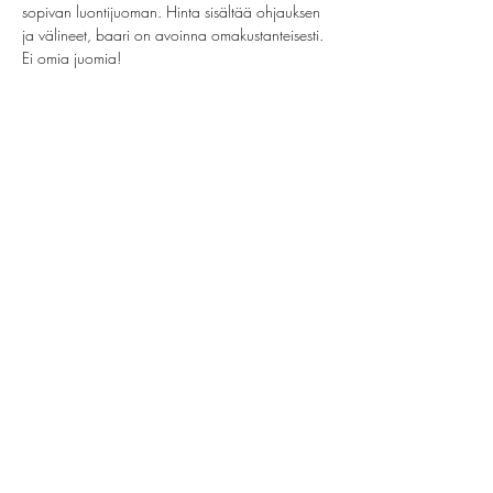
sopivan luontijuoman. Hinta sisältää ohjauksen 
ja välineet, baari on avoinna omakustanteisesti. 
Ei omia juomia!
Jaa tämä tapahtuma
helsinki@paintparty.fi
/
info@paintparty.fi
©2024 by Good Vibes Finland Oy