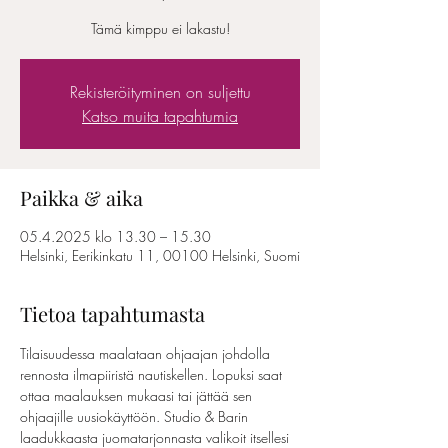
Tämä kimppu ei lakastu!
Rekisteröityminen on suljettu
Katso muita tapahtumia
Paikka & aika
05.4.2025 klo 13.30 – 15.30
Helsinki, Eerikinkatu 11, 00100 Helsinki, Suomi
Tietoa tapahtumasta
Tilaisuudessa maalataan ohjaajan johdolla 
rennosta ilmapiiristä nautiskellen. Lopuksi saat 
ottaa maalauksen mukaasi tai jättää sen 
ohjaajille uusiokäyttöön. Studio & Barin 
laadukkaasta juomatarjonnasta valikoit itsellesi 