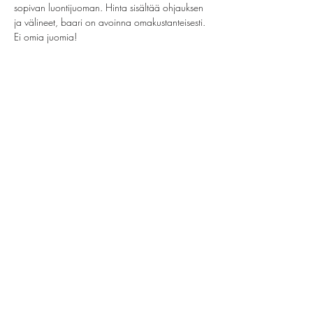
sopivan luontijuoman. Hinta sisältää ohjauksen 
ja välineet, baari on avoinna omakustanteisesti. 
Ei omia juomia!
Jaa tämä tapahtuma
helsinki@paintparty.fi
/
info@paintparty.fi
©2024 by Good Vibes Finland Oy