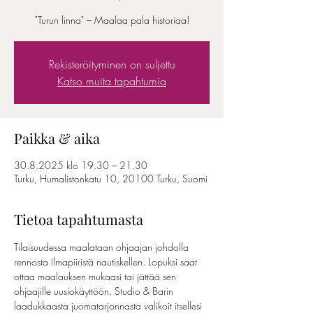
"Turun linna" – Maalaa pala historiaa!
Rekisteröityminen on suljettu
Katso muita tapahtumia
Paikka & aika
30.8.2025 klo 19.30 – 21.30
Turku, Humalistonkatu 10, 20100 Turku, Suomi
Tietoa tapahtumasta
Tilaisuudessa maalataan ohjaajan johdolla 
rennosta ilmapiiristä nautiskellen. Lopuksi saat 
ottaa maalauksen mukaasi tai jättää sen 
ohjaajille uusiokäyttöön. Studio & Barin 
laadukkaasta juomatarjonnasta valikoit itsellesi 