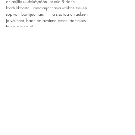
ohjaajille uusiokäyttöön. Studio & Barin 
laadukkaasta juomatarjonnasta valikoit itsellesi 
sopivan luontijuoman. Hinta sisältää ohjauksen 
ja välineet, baari on avoinna omakustanteisesti. 
Ei omia juomia!
Jaa tämä tapahtuma
helsinki@paintparty.fi
/
info@paintparty.fi
©2024 by Good Vibes Finland Oy