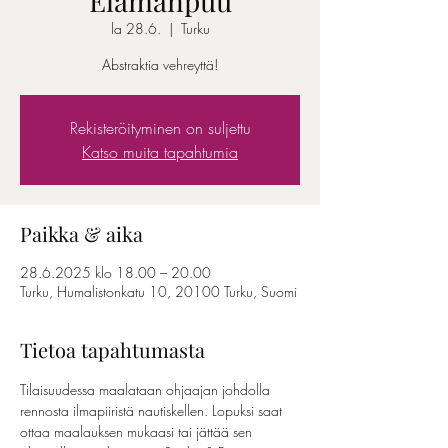
"Elämänpuu"
la 28.6.
  |  
Turku
Abstraktia vehreyttä!
Rekisteröityminen on suljettu
Katso muita tapahtumia
Paikka & aika
28.6.2025 klo 18.00 – 20.00
Turku, Humalistonkatu 10, 20100 Turku, Suomi
Tietoa tapahtumasta
Tilaisuudessa maalataan ohjaajan johdolla 
rennosta ilmapiiristä nautiskellen. Lopuksi saat 
ottaa maalauksen mukaasi tai jättää sen 