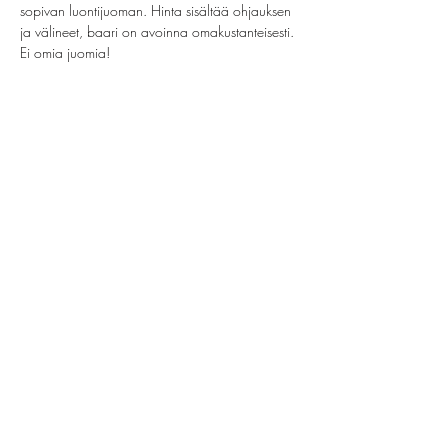
sopivan luontijuoman. Hinta sisältää ohjauksen 
ja välineet, baari on avoinna omakustanteisesti. 
Ei omia juomia!
Jaa tämä tapahtuma
helsinki@paintparty.fi
/
info@paintparty.fi
©2024 by Good Vibes Finland Oy