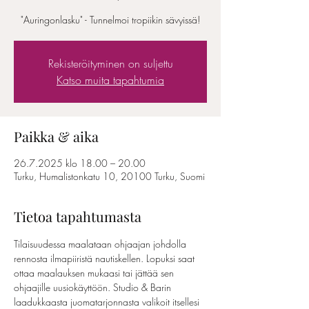
"Auringonlasku" - Tunnelmoi tropiikin sävyissä!
Rekisteröityminen on suljettu
Katso muita tapahtumia
Paikka & aika
26.7.2025 klo 18.00 – 20.00
Turku, Humalistonkatu 10, 20100 Turku, Suomi
Tietoa tapahtumasta
Tilaisuudessa maalataan ohjaajan johdolla 
rennosta ilmapiiristä nautiskellen. Lopuksi saat 
ottaa maalauksen mukaasi tai jättää sen 
ohjaajille uusiokäyttöön. Studio & Barin 
laadukkaasta juomatarjonnasta valikoit itsellesi 