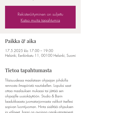
Rekisteröityminen on suljettu
Katso muita tapahtumia
Paikka & aika
17.5.2025 klo 17.00 – 19.00
Helsinki, Eerikinkatu 11, 00100 Helsinki, Suomi
Tietoa tapahtumasta
Tilaisuudessa maalataan ohjaajan johdolla 
rennosta ilmapiiristä nautiskellen. Lopuksi saat 
ottaa maalauksen mukaasi tai jättää sen 
ohjaajille uusiokäyttöön. Studio & Barin 
laadukkaasta juomatarjonnasta valikoit itsellesi 
sopivan luontijuoman. Hinta sisältää ohjauksen 
ja välineet, baari on avoinna omakustanteisesti. 