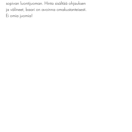
sopivan luontijuoman. Hinta sisältää ohjauksen 
ja välineet, baari on avoinna omakustanteisesti. 
Ei omia juomia!
Jaa tämä tapahtuma
helsinki@paintparty.fi
/
info@paintparty.fi
©2024 by Good Vibes Finland Oy