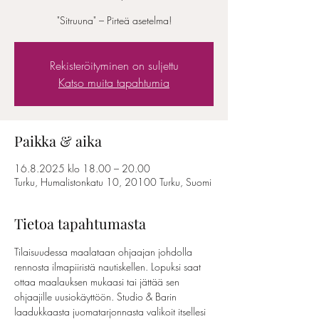
"Sitruuna" – Pirteä asetelma!
Rekisteröityminen on suljettu
Katso muita tapahtumia
Paikka & aika
16.8.2025 klo 18.00 – 20.00
Turku, Humalistonkatu 10, 20100 Turku, Suomi
Tietoa tapahtumasta
Tilaisuudessa maalataan ohjaajan johdolla 
rennosta ilmapiiristä nautiskellen. Lopuksi saat 
ottaa maalauksen mukaasi tai jättää sen 
ohjaajille uusiokäyttöön. Studio & Barin 
laadukkaasta juomatarjonnasta valikoit itsellesi 