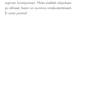
sopivan luontijuoman. Hinta sisältää ohjauksen 
ja välineet, baari on avoinna omakustanteisesti. 
Ei omia juomia!
Share this event
helsinki@paintparty.fi
©2022 by Good Vibes Finland Oy