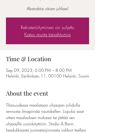
Abstraktia värien juhlaa!
Rekisteröityminen on suljettu
Katso muita tapahtumia
Time & Location
Sep 09, 2023, 6:00 PM – 8:00 PM
Helsinki, Eerikinkatu 11, 00100 Helsinki, Suomi
About the event
Tilaisuudessa maalataan ohjaajan johdolla 
rennosta ilmapiiristä nautiskellen. Lopuksi saat 
ottaa maalauksen mukaasi tai jättää sen 
ohjaajille uusiokäyttöön. Studio & Barin 
laadukkaasta juomatarjonnasta valikoit itsellesi 