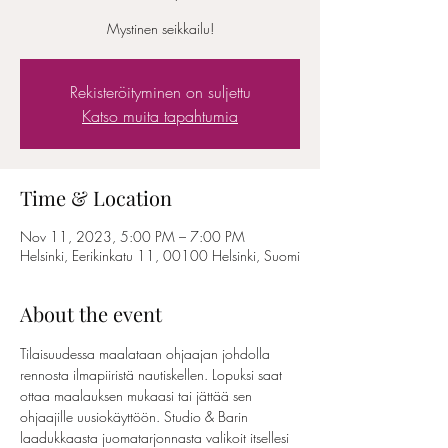
Mystinen seikkailu!
Rekisteröityminen on suljettu
Katso muita tapahtumia
Time & Location
Nov 11, 2023, 5:00 PM – 7:00 PM
Helsinki, Eerikinkatu 11, 00100 Helsinki, Suomi
About the event
Tilaisuudessa maalataan ohjaajan johdolla 
rennosta ilmapiiristä nautiskellen. Lopuksi saat 
ottaa maalauksen mukaasi tai jättää sen 
ohjaajille uusiokäyttöön. Studio & Barin 
laadukkaasta juomatarjonnasta valikoit itsellesi 