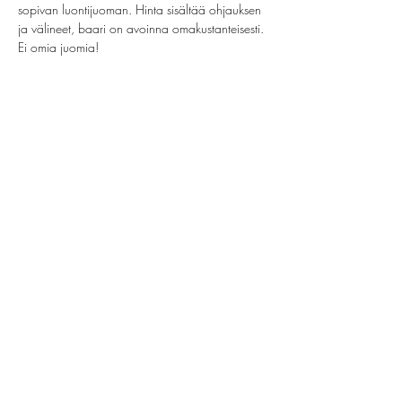
sopivan luontijuoman. Hinta sisältää ohjauksen 
ja välineet, baari on avoinna omakustanteisesti. 
Ei omia juomia!
Share this event
helsinki@paintparty.fi
©2022 by Good Vibes Finland Oy