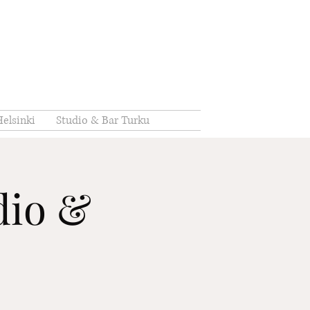
elsinki
Studio & Bar Turku
udio &