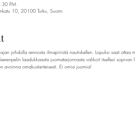
8:30 PM
tonkatu 10, 20100 Turku, Suomi
t
jan johdolla rennosta ilmapiiristä nautiskellen. Lopuksi saat ottaa 
Teerenpelin laadukkaasta juomatarjonnasta valikoit itsellesi sopivan 
on avoinna omakustanteisesti. Ei omia juomia!