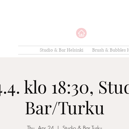
Studio & Bar Helsinki
Brush & Bubbles H
.4. klo 18:30, St
Bar/Turku
Thu, Apr 24
  |  
Studio & Bar Turku