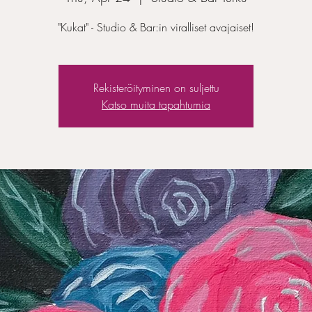
"Kukat" - Studio & Bar:in viralliset avajaiset!
Rekisteröityminen on suljettu
Katso muita tapahtumia