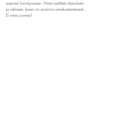
sopivan luontijuoman. Hinta sisältää ohjauksen 
ja välineet, baari on avoinna omakustanteisesti. 
Ei omia juomia!
Share this event
helsinki@paintparty.fi
©2022 by Good Vibes Finland Oy