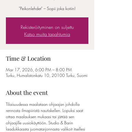
Rekisteröityminen on suljettu
Katso muita tapahtumia
Time & Location
Mar 17, 2026, 6:00 PM – 8:00 PM
Turku, Humalistonkatu 10, 20100 Turku, Suomi
About the event
Tilaisuudessa maalataan ohjaajan johdolla 
rennosta ilmapiiristä nautiskellen. Lopuksi saat 
ottaa maalauksen mukaasi tai jättää sen 
ohjaajille uusiokäyttöön. Studio & Barin 
laadukkaasta juomatarjonnasta valikoit itsellesi 