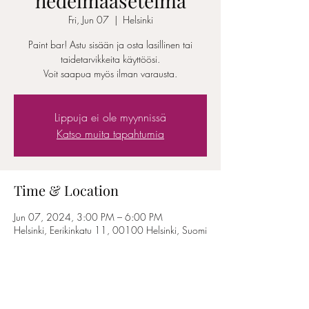
hedelmäasetelma
Fri, Jun 07
  |  
Helsinki
Paint bar! Astu sisään ja osta lasillinen tai
taidetarvikkeita käyttöösi.
Voit saapua myös ilman varausta.
Lippuja ei ole myynnissä
Katso muita tapahtumia
Time & Location
Jun 07, 2024, 3:00 PM – 6:00 PM
Helsinki, Eerikinkatu 11, 00100 Helsinki, Suomi
Share this event