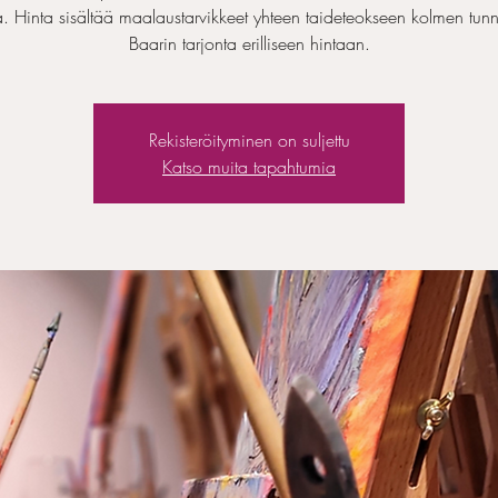
a. Hinta sisältää maalaustarvikkeet yhteen taideteokseen kolmen tunn
Baarin tarjonta erilliseen hintaan.
Rekisteröityminen on suljettu
Katso muita tapahtumia