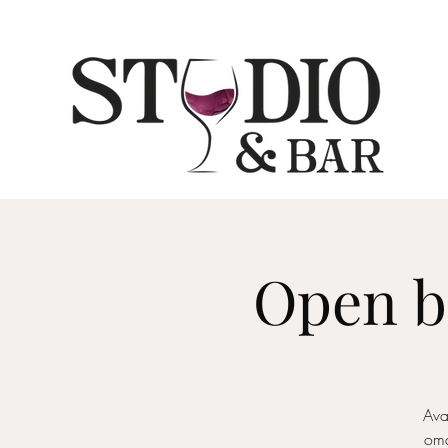
Open ba
Ava
oma