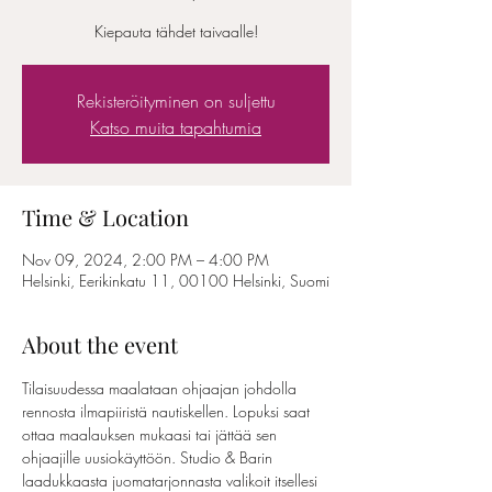
Kiepauta tähdet taivaalle!
Rekisteröityminen on suljettu
Katso muita tapahtumia
Time & Location
Nov 09, 2024, 2:00 PM – 4:00 PM
Helsinki, Eerikinkatu 11, 00100 Helsinki, Suomi
About the event
Tilaisuudessa maalataan ohjaajan johdolla 
rennosta ilmapiiristä nautiskellen. Lopuksi saat 
ottaa maalauksen mukaasi tai jättää sen 
ohjaajille uusiokäyttöön. Studio & Barin 
laadukkaasta juomatarjonnasta valikoit itsellesi 