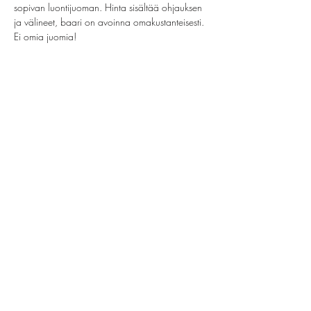
sopivan luontijuoman. Hinta sisältää ohjauksen 
ja välineet, baari on avoinna omakustanteisesti. 
Ei omia juomia!
Share this event
helsinki@paintparty.fi
©2022 by Good Vibes Finland Oy