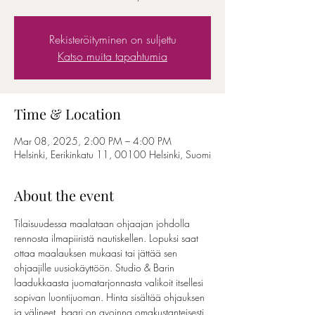
Rekisteröityminen on suljettu
Katso muita tapahtumia
Time & Location
Mar 08, 2025, 2:00 PM – 4:00 PM
Helsinki, Eerikinkatu 11, 00100 Helsinki, Suomi
About the event
Tilaisuudessa maalataan ohjaajan johdolla 
rennosta ilmapiiristä nautiskellen. Lopuksi saat 
ottaa maalauksen mukaasi tai jättää sen 
ohjaajille uusiokäyttöön. Studio & Barin 
laadukkaasta juomatarjonnasta valikoit itsellesi 
sopivan luontijuoman. Hinta sisältää ohjauksen 
ja välineet, baari on avoinna omakustanteisesti. 