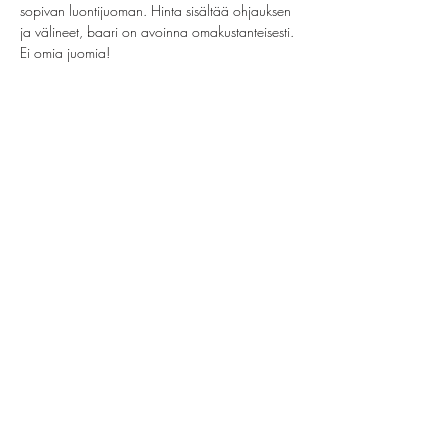
sopivan luontijuoman. Hinta sisältää ohjauksen 
ja välineet, baari on avoinna omakustanteisesti. 
Ei omia juomia!
Share this event
helsinki@paintparty.fi
©2022 by Good Vibes Finland Oy