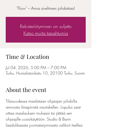
"Flow" – Anna siveltimen johdattaa!
Rekisteröityminen on suljettu
Katso muita tapahtumia
Time & Location
Jul 04, 2026, 5:00 PM – 7:00 PM
Turku, Humalistonkatu 10, 20100 Turku, Suomi
About the event
Tilaisuudessa maalataan ohjaajan johdolla 
rennosta ilmapiiristä nautiskellen. Lopuksi saat 
ottaa maalauksen mukaasi tai jättää sen 
ohjaajille uusiokäyttöön. Studio & Barin 
laadukkaasta juomatarjonnasta valikoit itsellesi 