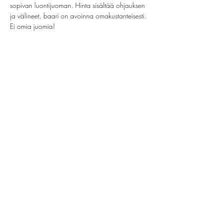
sopivan luontijuoman. Hinta sisältää ohjauksen 
ja välineet, baari on avoinna omakustanteisesti. 
Ei omia juomia!
Share this event
helsinki@paintparty.fi
©2022 by Good Vibes Finland Oy