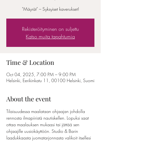
"Mäyrät" – Syksyiset kaverukset!
Rekisteröityminen on suljettu
Katso muita tapahtumia
Time & Location
Oct 04, 2025, 7:00 PM – 9:00 PM
Helsinki, Eerikinkatu 11, 00100 Helsinki, Suomi
About the event
Tilaisuudessa maalataan ohjaajan johdolla 
rennosta ilmapiiristä nautiskellen. Lopuksi saat 
ottaa maalauksen mukaasi tai jättää sen 
ohjaajille uusiokäyttöön. Studio & Barin 
laadukkaasta juomatarjonnasta valikoit itsellesi 