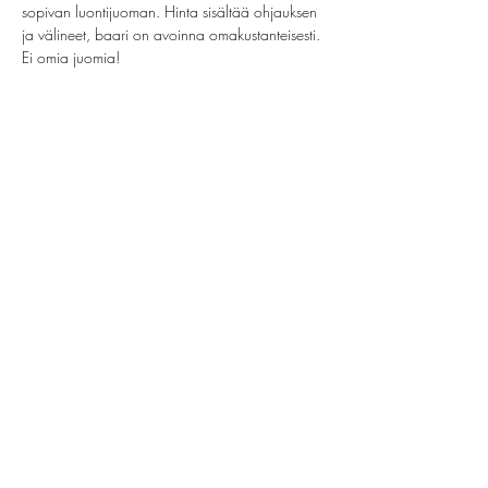
sopivan luontijuoman. Hinta sisältää ohjauksen 
ja välineet, baari on avoinna omakustanteisesti. 
Ei omia juomia!
Share this event
helsinki@paintparty.fi
©2022 by Good Vibes Finland Oy