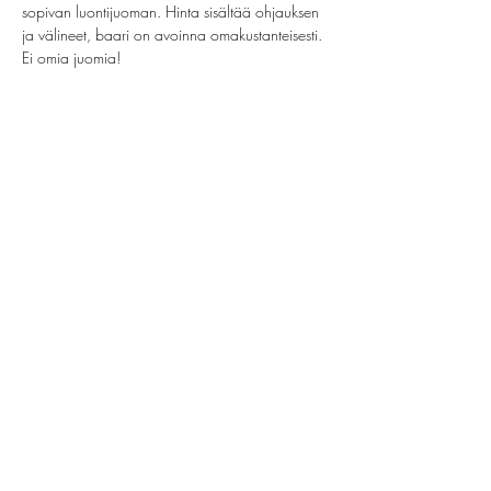
sopivan luontijuoman. Hinta sisältää ohjauksen 
ja välineet, baari on avoinna omakustanteisesti. 
Ei omia juomia!
Share this event
helsinki@paintparty.fi
©2022 by Good Vibes Finland Oy