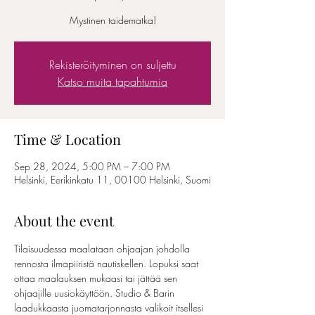
Mystinen taidematka!
Rekisteröityminen on suljettu
Katso muita tapahtumia
Time & Location
Sep 28, 2024, 5:00 PM – 7:00 PM
Helsinki, Eerikinkatu 11, 00100 Helsinki, Suomi
About the event
Tilaisuudessa maalataan ohjaajan johdolla 
rennosta ilmapiiristä nautiskellen. Lopuksi saat 
ottaa maalauksen mukaasi tai jättää sen 
ohjaajille uusiokäyttöön. Studio & Barin 
laadukkaasta juomatarjonnasta valikoit itsellesi 