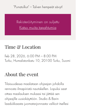
"Punatulkut" – Talven hempeät sävyt!
Rekisteröityminen on suljettu
Katso muita tapahtumia
Time & Location
Feb 28, 2026, 6:00 PM – 8:00 PM
Turku, Humalistonkatu 10, 20100 Turku, Suomi
About the event
Tilaisuudessa maalataan ohjaajan johdolla 
rennosta ilmapiiristä nautiskellen. Lopuksi saat 
ottaa maalauksen mukaasi tai jättää sen 
ohjaajille uusiokäyttöön. Studio & Barin 
laadukkaasta juomatarjonnasta valikoit itsellesi 