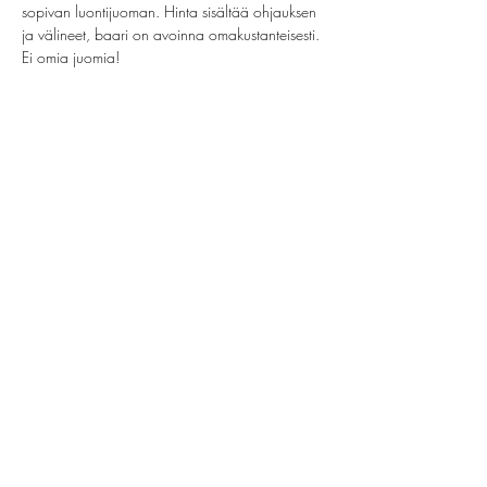
sopivan luontijuoman. Hinta sisältää ohjauksen 
ja välineet, baari on avoinna omakustanteisesti. 
Ei omia juomia!
Share this event
helsinki@paintparty.fi
©2022 by Good Vibes Finland Oy