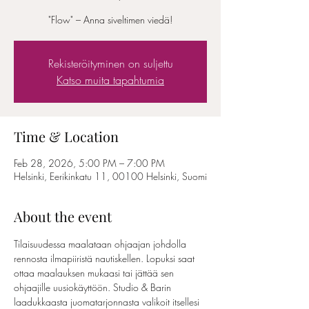
"Flow" – Anna siveltimen viedä!
Rekisteröityminen on suljettu
Katso muita tapahtumia
Time & Location
Feb 28, 2026, 5:00 PM – 7:00 PM
Helsinki, Eerikinkatu 11, 00100 Helsinki, Suomi
About the event
Tilaisuudessa maalataan ohjaajan johdolla 
rennosta ilmapiiristä nautiskellen. Lopuksi saat 
ottaa maalauksen mukaasi tai jättää sen 
ohjaajille uusiokäyttöön. Studio & Barin 
laadukkaasta juomatarjonnasta valikoit itsellesi 