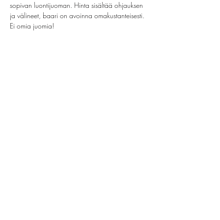
sopivan luontijuoman. Hinta sisältää ohjauksen 
ja välineet, baari on avoinna omakustanteisesti. 
Ei omia juomia!
Share this event
helsinki@paintparty.fi
©2022 by Good Vibes Finland Oy