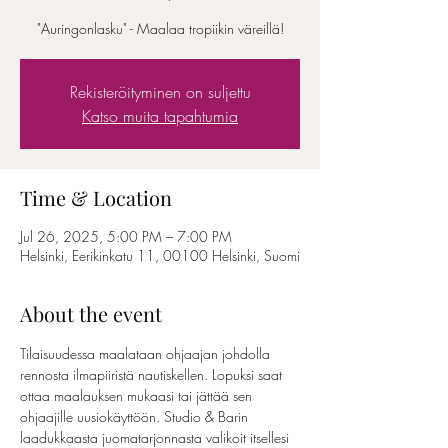
"Auringonlasku" - Maalaa tropiikin väreillä!
Rekisteröityminen on suljettu
Katso muita tapahtumia
Time & Location
Jul 26, 2025, 5:00 PM – 7:00 PM
Helsinki, Eerikinkatu 11, 00100 Helsinki, Suomi
About the event
Tilaisuudessa maalataan ohjaajan johdolla 
rennosta ilmapiiristä nautiskellen. Lopuksi saat 
ottaa maalauksen mukaasi tai jättää sen 
ohjaajille uusiokäyttöön. Studio & Barin 
laadukkaasta juomatarjonnasta valikoit itsellesi 