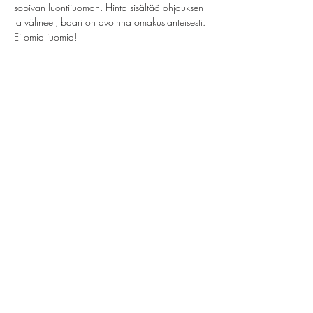
sopivan luontijuoman. Hinta sisältää ohjauksen 
ja välineet, baari on avoinna omakustanteisesti. 
Ei omia juomia!
Share this event
helsinki@paintparty.fi
©2022 by Good Vibes Finland Oy