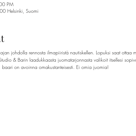
:00 PM
100 Helsinki, Suomi
t
jan johdolla rennosta ilmapiiristä nautiskellen. Lopuksi saat ottaa 
Studio & Barin laadukkaasta juomatarjonnasta valikoit itsellesi sopi
t, baari on avoinna omakustanteisesti. Ei omia juomia!