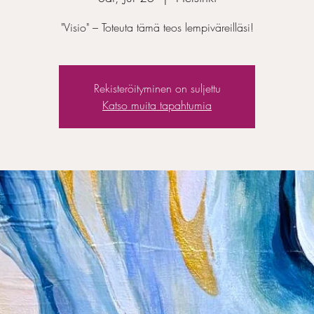
"Visio" – Toteuta tämä teos lempiväreilläsi!
Rekisteröityminen on suljettu
Katso muita tapahtumia