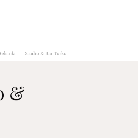
elsinki
Studio & Bar Turku
io &