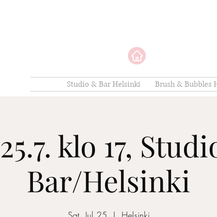
Studio & Bar Helsinki
Brush & Bubbles H
25.7. klo 17, Stud
Bar/Helsinki
Sat, Jul 25
  |  
Helsinki