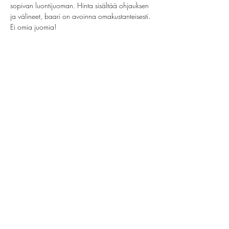
sopivan luontijuoman. Hinta sisältää ohjauksen 
ja välineet, baari on avoinna omakustanteisesti. 
Ei omia juomia!
Share this event
helsinki@paintparty.fi
©2022 by Good Vibes Finland Oy