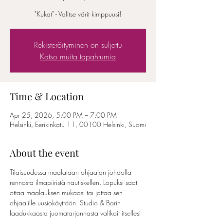
"Kukat" - Valitse värit kimppuusi!
Rekisteröityminen on suljettu
Katso muita tapahtumia
Time & Location
Apr 25, 2026, 5:00 PM – 7:00 PM
Helsinki, Eerikinkatu 11, 00100 Helsinki, Suomi
About the event
Tilaisuudessa maalataan ohjaajan johdolla 
rennosta ilmapiiristä nautiskellen. Lopuksi saat 
ottaa maalauksen mukaasi tai jättää sen 
ohjaajille uusiokäyttöön. Studio & Barin 
laadukkaasta juomatarjonnasta valikoit itsellesi 