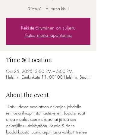
"Cattus" – Hurrrrrja kisu!
Rekisteröityminen on suljettu
Katso muita tapahtumia
Time & Location
Oct 25, 2025, 3:00 PM – 5:00 PM
Helsinki, Eerikinkatu 11, 00100 Helsinki, Suomi
About the event
Tilaisuudessa maalataan ohjaajan johdolla 
rennosta ilmapiiristä nautiskellen. Lopuksi saat 
ottaa maalauksen mukaasi tai jättää sen 
ohjaajille uusiokäyttöön. Studio & Barin 
laadukkaasta juomatarjonnasta valikoit itsellesi 