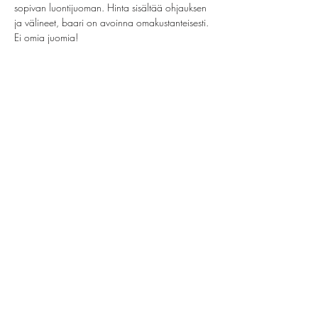
sopivan luontijuoman. Hinta sisältää ohjauksen 
ja välineet, baari on avoinna omakustanteisesti. 
Ei omia juomia!
Share this event
helsinki@paintparty.fi
©2022 by Good Vibes Finland Oy