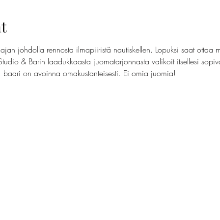
t
jan johdolla rennosta ilmapiiristä nautiskellen. Lopuksi saat ottaa 
Studio & Barin laadukkaasta juomatarjonnasta valikoit itsellesi sopi
t, baari on avoinna omakustanteisesti. Ei omia juomia!