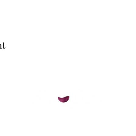
nt
helsinki@paintparty.fi
©2022 by Good Vibes Finland Oy