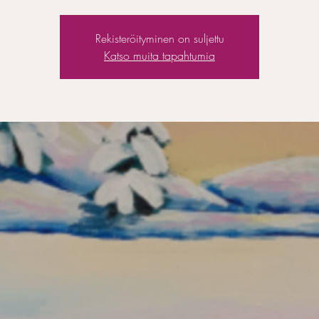
Rekisteröityminen on suljettu
Katso muita tapahtumia