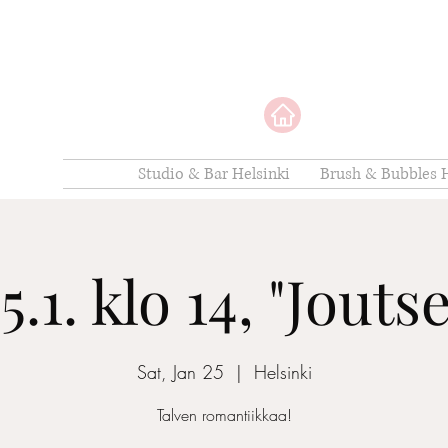
Studio & Bar Helsinki
Brush & Bubbles H
5.1. klo 14, "Jouts
Sat, Jan 25
  |  
Helsinki
Talven romantiikkaa!