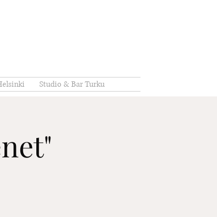
elsinki
Studio & Bar Turku
enet"