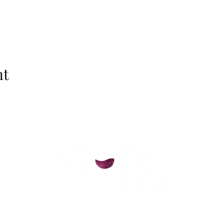
nt
helsinki@paintparty.fi
©2022 by Good Vibes Finland Oy