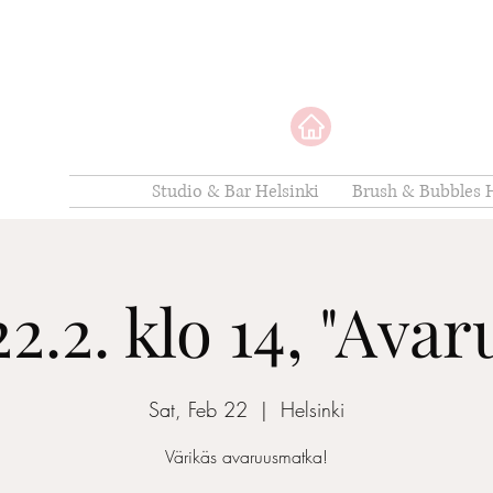
Studio & Bar Helsinki
Brush & Bubbles H
22.2. klo 14, "Avar
Sat, Feb 22
  |  
Helsinki
Värikäs avaruusmatka!