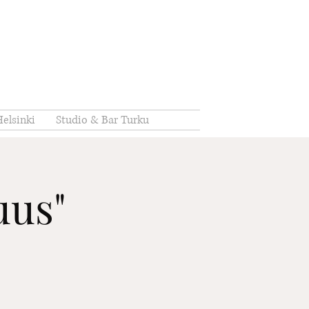
elsinki
Studio & Bar Turku
uus"