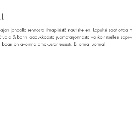
t
jan johdolla rennosta ilmapiiristä nautiskellen. Lopuksi saat ottaa 
Studio & Barin laadukkaasta juomatarjonnasta valikoit itsellesi sopi
t, baari on avoinna omakustanteisesti. Ei omia juomia!