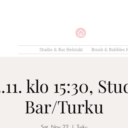
Studio & Bar Helsinki
Brush & Bubbles H
.11. klo 15:30, St
Bar/Turku
Sat, Nov 22
  |  
Turku