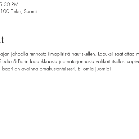
 5:30 PM
0100 Turku, Suomi
t
jan johdolla rennosta ilmapiiristä nautiskellen. Lopuksi saat ottaa 
Studio & Barin laadukkaasta juomatarjonnasta valikoit itsellesi sopi
t, baari on avoinna omakustanteisesti. Ei omia juomia!