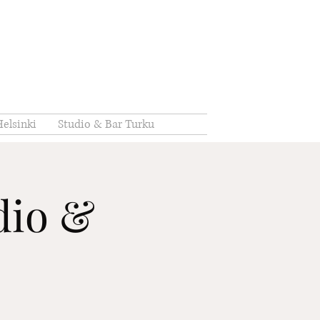
elsinki
Studio & Bar Turku
udio &