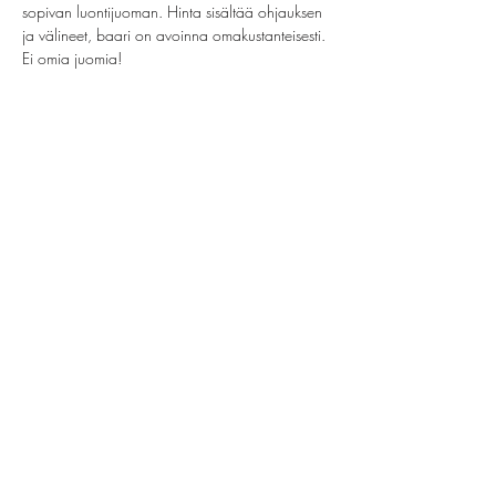
sopivan luontijuoman. Hinta sisältää ohjauksen 
ja välineet, baari on avoinna omakustanteisesti. 
Ei omia juomia!
Share this event
helsinki@paintparty.fi
©2022 by Good Vibes Finland Oy