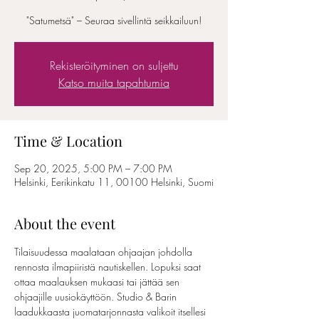
"Satumetsä" – Seuraa sivellintä seikkailuun!
Rekisteröityminen on suljettu
Katso muita tapahtumia
Time & Location
Sep 20, 2025, 5:00 PM – 7:00 PM
Helsinki, Eerikinkatu 11, 00100 Helsinki, Suomi
About the event
Tilaisuudessa maalataan ohjaajan johdolla 
rennosta ilmapiiristä nautiskellen. Lopuksi saat 
ottaa maalauksen mukaasi tai jättää sen 
ohjaajille uusiokäyttöön. Studio & Barin 
laadukkaasta juomatarjonnasta valikoit itsellesi 