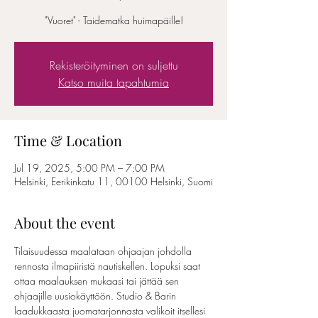
"Vuoret" - Taidematka huimapäille!
Rekisteröityminen on suljettu
Katso muita tapahtumia
Time & Location
Jul 19, 2025, 5:00 PM – 7:00 PM
Helsinki, Eerikinkatu 11, 00100 Helsinki, Suomi
About the event
Tilaisuudessa maalataan ohjaajan johdolla 
rennosta ilmapiiristä nautiskellen. Lopuksi saat 
ottaa maalauksen mukaasi tai jättää sen 
ohjaajille uusiokäyttöön. Studio & Barin 
laadukkaasta juomatarjonnasta valikoit itsellesi 