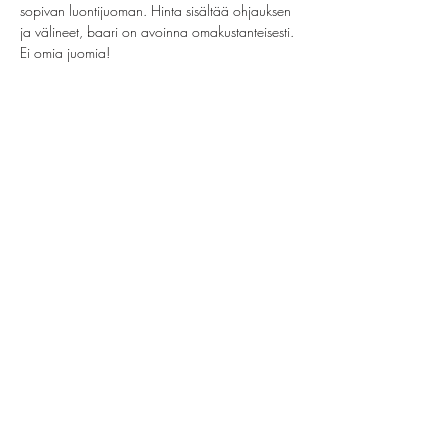
sopivan luontijuoman. Hinta sisältää ohjauksen 
ja välineet, baari on avoinna omakustanteisesti. 
Ei omia juomia!
Share this event
helsinki@paintparty.fi
©2022 by Good Vibes Finland Oy